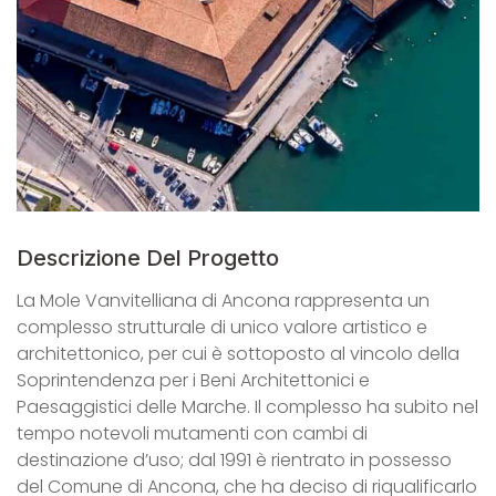
Descrizione Del Progetto
La Mole Vanvitelliana di Ancona rappresenta un
complesso strutturale di unico valore artistico e
architettonico, per cui è sottoposto al vincolo della
Soprintendenza per i Beni Architettonici e
Paesaggistici delle Marche. Il complesso ha subito nel
tempo notevoli mutamenti con cambi di
destinazione d’uso; dal 1991 è rientrato in possesso
del Comune di Ancona, che ha deciso di riqualificarlo