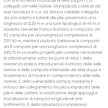
con uno schema strutturale di telai zoppi in c.a.
collegati con selle Gerber. Gli impalcati, costituiti da
due nervature in c.a. ad altezza variabile collegate
da una soletta e solidali alle pile, presentano una
larghezza di 12,20 m e una luce tipologica di 45 m; il
viadotto Generale Franco Romano è composto da
52 campate per una lunghezza complessiva di
2317,50 m, mentre il viadotto Sabbione è composto
da 8 campate per una lunghezza complessiva di
345,75 m. La scelta progettuale consiste nel risolvere
le criticità emerse sotto tre punti di vista: 1. della
resistenza statica, introducendo il rinforzo delle selle
Gerber e delle campate intermedie dei telai doppi e
l’inserimento di traversi in corrispondenza delle selle
Gerber; 2. della vulnerabilità sismica, mediante il
rinforzo del collegamento tra pila e impalcato delle
pile e delle zattere, la sostituzione degli appoggi e
l’installazione di tamponi longitudinali anti-
battimento; 3. della robustezza complessiva